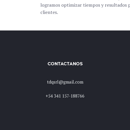
logramos optimizar tiempos y resultados p
clientes.
CONTACTANOS
tdqsrl@gmail.com
+54 341 157-188766